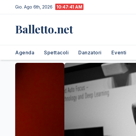
Salta
Gio. Ago 6th, 2026
10:47:42 AM
al
contenuto
Balletto.net
Agenda
Spettacoli
Danzatori
Eventi