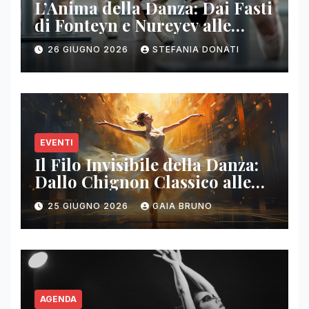
L’Anima della Danza: Dai Fasti
di Fonteyn e Nureyev alle
Sinergie Rock Contemporanee
26 GIUGNO 2026
STEFANIA DONATI
EVENTI
Il Filo Invisibile della Danza:
Dallo Chignon Classico alle
Nuove Tradizioni sul
25 GIUGNO 2026
GAIA BRUNO
Palcoscenico
AGENDA