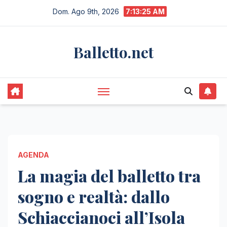
Salta
Dom. Ago 9th, 2026
7:13:26 AM
al
contenuto
Balletto.net
AGENDA
La magia del balletto tra
sogno e realtà: dallo
Schiaccianoci all’Isola