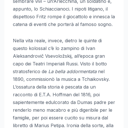
sembrare vivi – un’Arlecchina, un soldatino e,
appunto, lo Schiaccianoci. I nipoti litigano, il
dispettoso Fritz rompe il giocattolo e innesca la
catena di eventi che porterà al famoso sogno.
Nella vita reale, invece, dietro le quinte di
questo kolossal c’è lo zampino di Ivan
Aleksandrovič Vsevoložskij, all’epoca gran
capo dei Teatri Imperiali Russi. Visto il botto
stratosferico de
La bella addormentata
nel
1890, commissionò la musica a Tchaikovsky.
L’ossatura della storia è pescata da un
racconto di E.T.A. Hoffman del 1816, poi
sapientemente edulcorato da Dumas padre per
renderlo meno macabro e più digeribile per le
famiglie, per poi essere cucito su misura dal
libretto di Marius Petipa. Ironia della sorte, alla