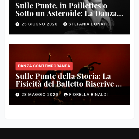
Sulle Punte, in Paillettes o
Sotto un Asteroide: La Danza
Come Ecosistema in Rivolta
25 GIUGNO 2026
STEFANIA DONATI
DANZA CONTEMPORANEA
Sulle Punte della Storia: La
Fisicità del Balletto Riscrive il
Passato sui Palchi Americani
28 MAGGIO 2026
FIORELLA RINALDI