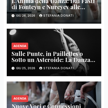
L’Anima della Danza: Dai Fasti
di Fonteyn e Nureyev alle
Sinergie Rock Contemporanee
GIU 26, 2026
STEFANIA DONATI
AGENDA
Sulle Punte, in Paillettes o
Sotto un Asteroide: La Danza
Come Ecosistema in Rivolta
GIU 25, 2026
STEFANIA DONATI
AGENDA
Nuove Voci e Connessioni