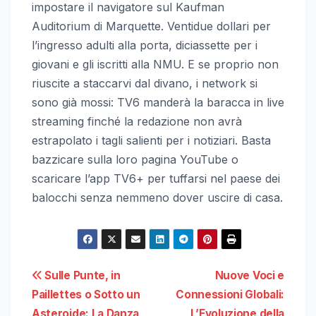
impostare il navigatore sul Kaufman
Auditorium di Marquette. Ventidue dollari per
l’ingresso adulti alla porta, diciassette per i
giovani e gli iscritti alla NMU. E se proprio non
riuscite a staccarvi dal divano, i network si
sono già mossi: TV6 manderà la baracca in live
streaming finché la redazione non avrà
estrapolato i tagli salienti per i notiziari. Basta
bazzicare sulla loro pagina YouTube o
scaricare l’app TV6+ per tuffarsi nel paese dei
balocchi senza nemmeno dover uscire di casa.
Navigazione
Sulle Punte, in
Nuove Voci e
Paillettes o Sotto un
Connessioni Globali:
articoli
Asteroide: La Danza
L’Evoluzione della