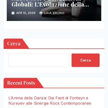
Globali: L’Evoluzione della
Coreografia Contemporanea
APR 10, 2026
GAIA BRUNO
Cerca
Cerca
Recent Posts
L’Anima della Danza: Dai Fasti di Fonteyn e
Nureyev alle Sinergie Rock Contemporanee