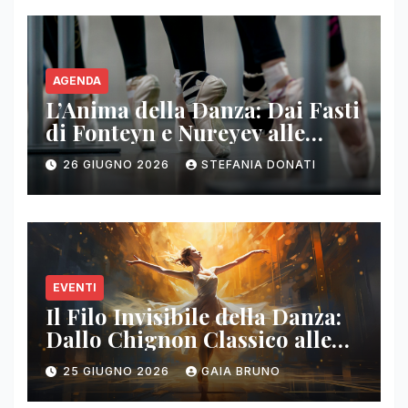
AGENDA
L’Anima della Danza: Dai Fasti
di Fonteyn e Nureyev alle
Sinergie Rock Contemporanee
26 GIUGNO 2026
STEFANIA DONATI
EVENTI
Il Filo Invisibile della Danza:
Dallo Chignon Classico alle
Nuove Tradizioni sul
25 GIUGNO 2026
GAIA BRUNO
Palcoscenico