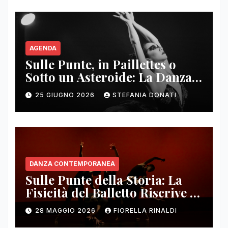
AGENDA
Sulle Punte, in Paillettes o
Sotto un Asteroide: La Danza
Come Ecosistema in Rivolta
25 GIUGNO 2026
STEFANIA DONATI
DANZA CONTEMPORANEA
Sulle Punte della Storia: La
Fisicità del Balletto Riscrive il
Passato sui Palchi Americani
28 MAGGIO 2026
FIORELLA RINALDI