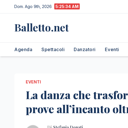
Salta
Dom. Ago 9th, 2026
5:25:35 AM
al
contenuto
Balletto.net
Agenda
Spettacoli
Danzatori
Eventi
EVENTI
La danza che trasfor
prove all’incanto ol
Di
Stefania Donati