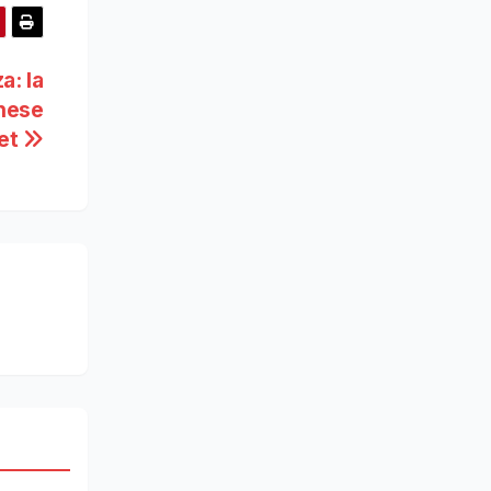
a: la
inese
let