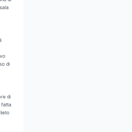
sala
i
ivo
so di
re di
 fatta
lieto