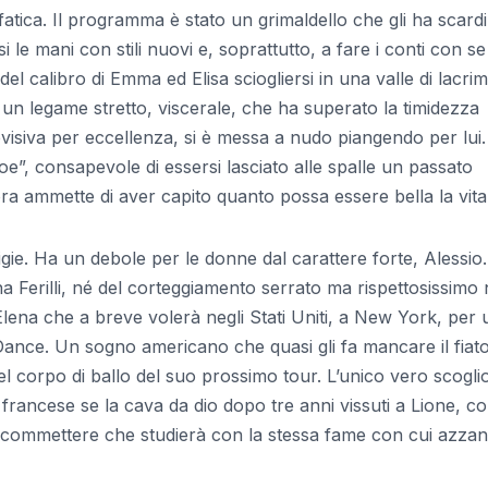
fatica. Il programma è stato un grimaldello che gli ha scard
i le mani con stili nuovi e, soprattutto, a fare i conti con se
e del calibro di Emma ed Elisa sciogliersi in una valle di lacri
o un legame stretto, viscerale, che ha superato la timidezza
elevisiva per eccellenza, si è messa a nudo piangendo per lui.
e”, consapevole di essersi lasciato alle spalle un passato
 ora ammette di aver capito quanto possa essere bella la vita
aligie. Ha un debole per le donne dal carattere forte, Alessi
 Ferilli, né del corteggiamento serrato ma rispettosissimo 
lena che a breve volerà negli Stati Uniti, a New York, per
 Dance. Un sogno americano che quasi gli fa mancare il fiato
l corpo di ballo del suo prossimo tour. L’unico vero scogli
 francese se la cava da dio dopo tre anni vissuti a Lione, c
scommettere che studierà con la stessa fame con cui azzann