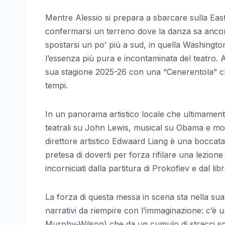
Mentre Alessio si prepara a sbarcare sulla East
confermarsi un terreno dove la danza sa ancor
spostarsi un po’ più a sud, in quella Washington 
l’essenza più pura e incontaminata del teatro. 
sua stagione 2025-26 con una “Cenerentola” ch
tempi.
In un panorama artistico locale che ultimament
teatrali su John Lewis, musical su Obama e mos
direttore artistico Edwaard Liang è una boccata
pretesa di doverti per forza rifilare una lezione 
incorniciati dalla partitura di Prokofiev e dal l
La forza di questa messa in scena sta nella sua t
narrativi da riempire con l’immaginazione: c’è
Murphy-Wilson) che da un cumulo di stracci scu