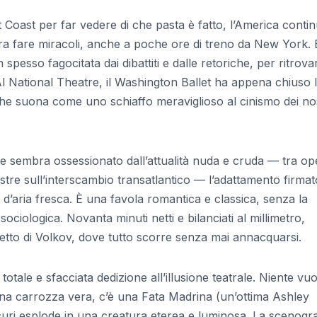
 Coast per far vedere di che pasta è fatto, l’America conti
a fare miracoli, anche a poche ore di treno da New York. 
spesso fagocitata dai dibattiti e dalle retoriche, per ritrova
Al National Theatre, il Washington Ballet ha appena chiuso 
e suona come uno schiaffo meraviglioso al cinismo dei nos
e sembra ossessionato dall’attualità nuda e cruda — tra op
tre sull’interscambio transatlantico — l’adattamento firmat
 d’aria fresca. È una favola romantica e classica, senza la
sociologica. Novanta minuti netti e bilanciati al millimetro,
ibretto di Volkov, dove tutto scorre senza mai annacquarsi.
otale e sfacciata dedizione all’illusione teatrale. Niente vuo
 una carrozza vera, c’è una Fata Madrina (un’ottima Ashley
ri esplode in una creatura eterea e luminosa. La scenograf