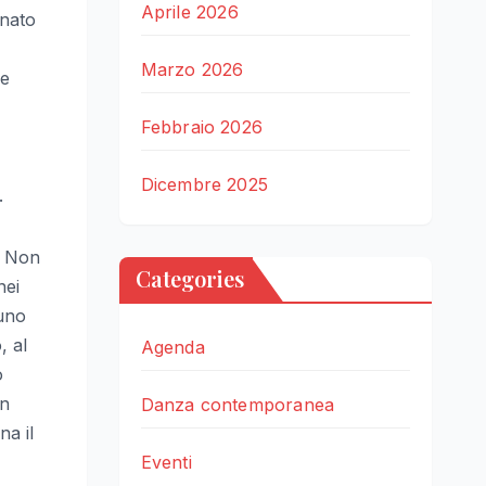
Aprile 2026
inato
Marzo 2026
me
Febbraio 2026
Dicembre 2025
.
o. Non
Categories
nei
 uno
, al
Agenda
o
on
Danza contemporanea
a il
Eventi