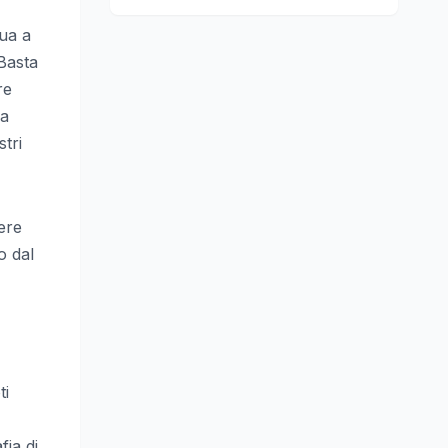
nua a
Basta
re
la
tri
ere
o dal
ti
ia di