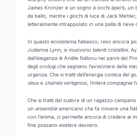
James Kronzer è un sogno a occhi aperti, un b
da ballo, mentre i giochi di luce di Jack Mehler, 
letteralmente intrappolato in una palla di neve d
In questo ecosistema fiabesco, reso ancora più m
Judanna Lynn, si muovono talenti cristallini. 
dall’eleganza di Andile Ndlovu nei panni del Pri
degli orologi che segnano l’avvicinarsi della m
urgenza. Che si tratti dell’energia comica del gi
deux
e
chaînés
vertiginosi, l’intera compagnia f
Che si tratti del sudore di un ragazzo campano c
un
ensemble
americano che fa rivivere una fiab
con l’anima, ci permette ancora di credere ai mira
fine possano esistere davvero.