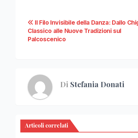
Navigazione
Il Filo Invisibile della Danza: Dallo Ch
Classico alle Nuove Tradizioni sul
articoli
Palcoscenico
Di
Stefania Donati
Articoli correlati