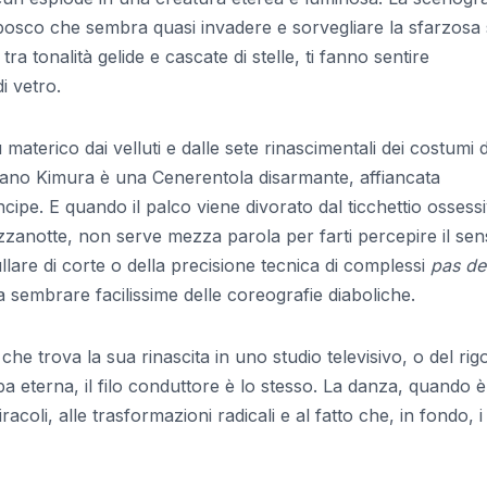
osco che sembra quasi invadere e sorvegliare la sfarzosa 
tra tonalità gelide e cascate di stelle, ti fanno sentire
i vetro.
aterico dai velluti e dalle sete rinascimentali dei costumi d
Ayano Kimura è una Cenerentola disarmante, affiancata
ncipe. E quando il palco viene divorato dal ticchettio ossess
ezzanotte, non serve mezza parola per farti percepire il sen
ullare di corte o della precisione tecnica di complessi
pas de
a sembrare facilissime delle coreografie diaboliche.
he trova la sua rinascita in uno studio televisivo, o del rigo
a eterna, il filo conduttore è lo stesso. La danza, quando è
coli, alle trasformazioni radicali e al fatto che, in fondo, i 