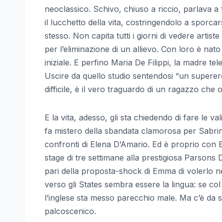
neoclassico. Schivo, chiuso a riccio, parlava a 
il lucchetto della vita, costringendolo a sporcars
stesso. Non capita tutti i giorni di vedere artist
per l’eliminazione di un allievo. Con loro è nat
iniziale. E perfino Maria De Filippi, la madre t
Uscire da quello studio sentendosi “un superero
difficile, è il vero traguardo di un ragazzo che
E la vita, adesso, gli sta chiedendo di fare le v
fa mistero della sbandata clamorosa per Sabrina
confronti di Elena D’Amario. Ed è proprio con E
stage di tre settimane alla prestigiosa Parsons
pari della proposta-shock di Emma di volerlo ne
verso gli States sembra essere la lingua: se col
l’inglese sta messo parecchio male. Ma c’è da 
palcoscenico.